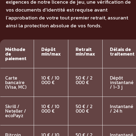
exigences de notre licence de jeu, une vérification de
vos documents d’identité est requise avant
l’approbation de votre tout premier retrait, assurant
ainsi la protection absolue de vos fonds.
Méthode
Dépôt
Retrait
Délais de
de
min/max
min/max
traitement
paiement
Carte
10 € / 10
50 € / 2
Dépôt
bancaire
000 €
000 €
instantané
(Visa, MC)
/ 1-3 j
Skrill /
10 € / 10
50 € / 2
Instantané
Neteller /
000 €
000 €
/ 24 h
ecoPayz
Bitcoin
10 € / 10
50 € / 2
Instantané