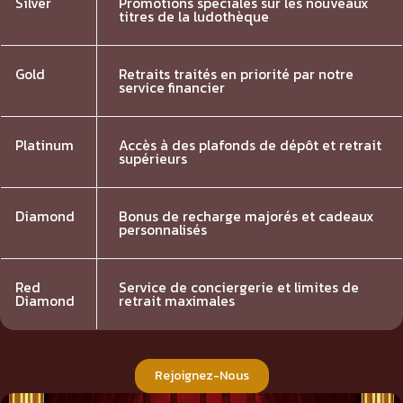
Silver
Promotions spéciales sur les nouveaux
titres de la ludothèque
Gold
Retraits traités en priorité par notre
service financier
Platinum
Accès à des plafonds de dépôt et retrait
supérieurs
Diamond
Bonus de recharge majorés et cadeaux
personnalisés
Red
Service de conciergerie et limites de
Diamond
retrait maximales
Rejoignez-Nous