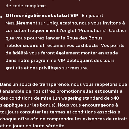
de code complexe.
Offres régulières et statut VIP
: En jouant
régulièrement sur Uniquecasino, nous vous invitons à
consulter fréquemment l’onglet “Promotions”. C’est ici
que vous pourrez lancer la Roue des Bonus
hebdomadaire et réclamer vos cashbacks. Vos points
de fidélité vous feront également monter en grade
dans notre programme VIP, débloquant des tours
gratuits et des privilèges sur mesure.
Dans un souci de transparence, nous vous rappelons que
l’ensemble de nos offres promotionnelles est soumis à
des conditions de mise (un wagering standard de x40
s’applique sur les bonus). Nous vous encourageons à
toujours consulter les termes et conditions associés à
chaque offre afin de comprendre les exigences de retrait
et de jouer en toute sérénité.