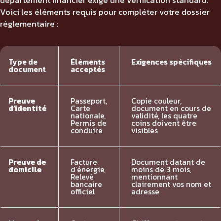
département financier exige une vérification standard.
Voici les éléments requis pour compléter votre dossier
réglementaire :
Type de
Éléments
Exigences spécifiques
document
acceptés
Preuve
Passeport,
Copie couleur,
d’identité
Carte
document en cours de
nationale,
validité, les quatre
Permis de
coins doivent être
conduire
visibles
Preuve de
Facture
Document datant de
domicile
d’énergie,
moins de 3 mois,
Relevé
mentionnant
bancaire
clairement vos nom et
officiel
adresse