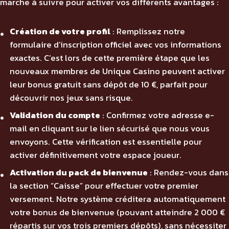
marche à suivre pour activer vos différents avantages :
Création de votre profil
: Remplissez notre
formulaire d’inscription officiel avec vos informations
exactes. C’est lors de cette première étape que les
nouveaux membres de Unique Casino peuvent activer
leur bonus gratuit sans dépôt de 10 €, parfait pour
découvrir nos jeux sans risque.
Validation du compte
: Confirmez votre adresse e-
mail en cliquant sur le lien sécurisé que nous vous
envoyons. Cette vérification est essentielle pour
activer définitivement votre espace joueur.
Activation du pack de bienvenue
: Rendez-vous dans
la section “Caisse” pour effectuer votre premier
versement. Notre système créditera automatiquement
votre bonus de bienvenue (pouvant atteindre 2 000 €
répartis sur vos trois premiers dépôts), sans nécessiter