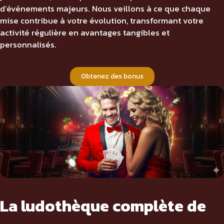
d’événements majeurs. Nous veillons à ce que chaque
mise contribue à votre évolution, transformant votre
activité régulière en avantages tangibles et
personnalisés.
Obtenez des bonus
La ludothèque complète de