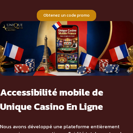
Obtenez un code promo
Accessibilité mobile de
Unique Casino En Ligne
Nous avons développé une plateforme entièrement