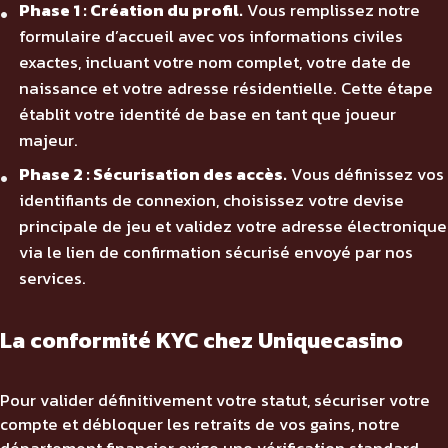
Phase 1 : Création du profil.
Vous remplissez notre
formulaire d’accueil avec vos informations civiles
exactes, incluant votre nom complet, votre date de
naissance et votre adresse résidentielle. Cette étape
établit votre identité de base en tant que joueur
majeur.
Phase 2 : Sécurisation des accès.
Vous définissez vos
identifiants de connexion, choisissez votre devise
principale de jeu et validez votre adresse électronique
via le lien de confirmation sécurisé envoyé par nos
services.
La conformité KYC chez Uniquecasino
Pour valider définitivement votre statut, sécuriser votre
compte et débloquer les retraits de vos gains, notre