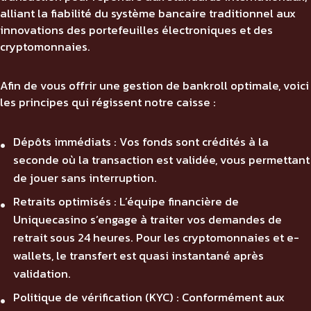
alliant la fiabilité du système bancaire traditionnel aux
innovations des portefeuilles électroniques et des
cryptomonnaies.
Afin de vous offrir une gestion de bankroll optimale, voici
les principes qui régissent notre caisse :
Dépôts immédiats : Vos fonds sont crédités à la
seconde où la transaction est validée, vous permettant
de jouer sans interruption.
Retraits optimisés : L’équipe financière de
Uniquecasino s’engage à traiter vos demandes de
retrait sous 24 heures. Pour les cryptomonnaies et e-
wallets, le transfert est quasi instantané après
validation.
Politique de vérification (KYC) : Conformément aux