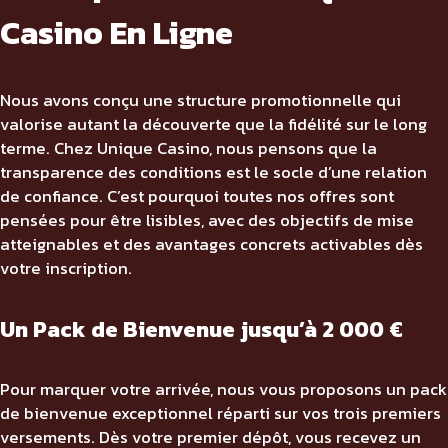
Casino En Ligne
Nous avons conçu une structure promotionnelle qui
valorise autant la découverte que la fidélité sur le long
terme. Chez Unique Casino, nous pensons que la
transparence des conditions est le socle d’une relation
de confiance. C’est pourquoi toutes nos offres sont
pensées pour être lisibles, avec des objectifs de mise
atteignables et des avantages concrets activables dès
votre inscription.
Un Pack de Bienvenue jusqu’à 2 000 €
Pour marquer votre arrivée, nous vous proposons un pack
de bienvenue exceptionnel réparti sur vos trois premiers
versements. Dès votre premier dépôt, vous recevez un