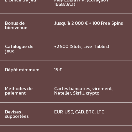
1668/JAZ)
Bonus de
Jusqu’à 2 000 € + 100 Free Spins
bienvenue
Catalogue de
+2 500 (Slots, Live, Tables)
jeux
Dépôt minimum
15 €
Méthodes de
Cartes bancaires, virement,
paiement
Neteller, Skrill, crypto
Devises
EUR, USD, CAD, BTC, LTC
supportées