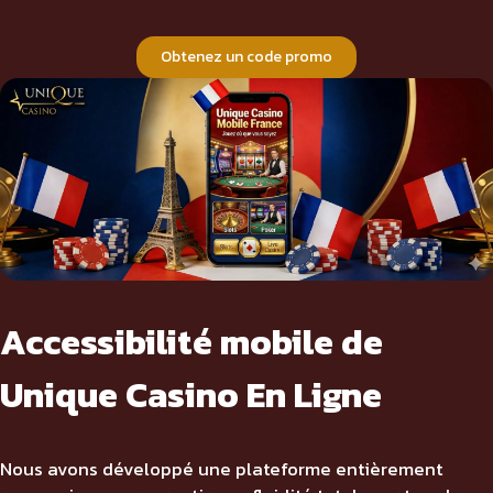
Obtenez un code promo
Accessibilité mobile de
Unique Casino En Ligne
Nous avons développé une plateforme entièrement