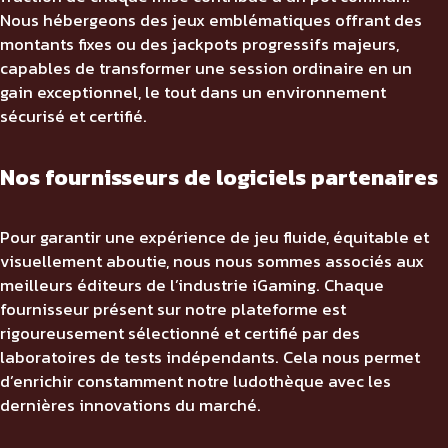
Nous hébergeons des jeux emblématiques offrant des
montants fixes ou des jackpots progressifs majeurs,
capables de transformer une session ordinaire en un
gain exceptionnel, le tout dans un environnement
sécurisé et certifié.
Nos fournisseurs de logiciels partenaires
Pour garantir une expérience de jeu fluide, équitable et
visuellement aboutie, nous nous sommes associés aux
meilleurs éditeurs de l’industrie iGaming. Chaque
fournisseur présent sur notre plateforme est
rigoureusement sélectionné et certifié par des
laboratoires de tests indépendants. Cela nous permet
d’enrichir constamment notre ludothèque avec les
dernières innovations du marché.