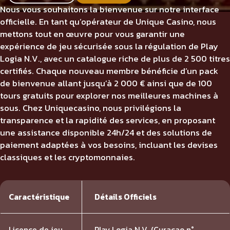
Nous vous souhaitons la bienvenue sur notre interface
officielle. En tant qu’opérateur de Unique Casino, nous
mettons tout en œuvre pour vous garantir une
expérience de jeu sécurisée sous la régulation de Play
Logia N.V., avec un catalogue riche de plus de 2 500 titres
certifiés. Chaque nouveau membre bénéficie d’un pack
de bienvenue allant jusqu’à 2 000 € ainsi que de 100
tours gratuits pour explorer nos meilleures machines à
sous. Chez Uniquecasino, nous privilégions la
transparence et la rapidité des services, en proposant
une assistance disponible 24h/24 et des solutions de
paiement adaptées à vos besoins, incluant les devises
classiques et les cryptomonnaies.
Caractéristique
Détails Officiels
Licence de jeu
Play Logia N.V. (Curaçao n°