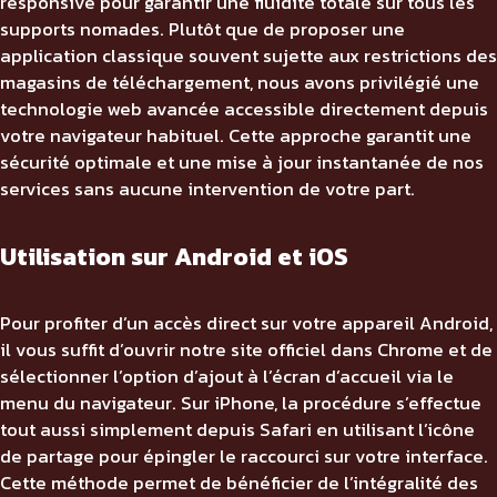
responsive pour garantir une fluidité totale sur tous les
supports nomades. Plutôt que de proposer une
application classique souvent sujette aux restrictions des
magasins de téléchargement, nous avons privilégié une
technologie web avancée accessible directement depuis
votre navigateur habituel. Cette approche garantit une
sécurité optimale et une mise à jour instantanée de nos
services sans aucune intervention de votre part.
Utilisation sur Android et iOS
Pour profiter d’un accès direct sur votre appareil Android,
il vous suffit d’ouvrir notre site officiel dans Chrome et de
sélectionner l’option d’ajout à l’écran d’accueil via le
menu du navigateur. Sur iPhone, la procédure s’effectue
tout aussi simplement depuis Safari en utilisant l’icône
de partage pour épingler le raccourci sur votre interface.
Cette méthode permet de bénéficier de l’intégralité des