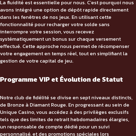
La fluidité est essentielle pour nous. C’est pourquoi nous
avons intégré une option de dépôt rapide directement
dans les fenêtres de nos jeux. En utilisant cette
fonctionnalité pour recharger votre solde sans
interrompre votre session, vous recevez
systématiquement un bonus sur chaque versement
effectué. Cette approche nous permet de récompenser
votre engagement en temps réel, tout en simplifiant la
gestion de votre capital de jeu.
Programme VIP et Évolution de Statut
Notre club de fidélité se divise en sept niveaux distincts,
de Bronze à Diamant Rouge. En progressant au sein de
Unique Casino, vous accédez à des privilèges exclusifs
tels que des limites de retrait hebdomadaires élargies,
un responsable de compte dédié pour un suivi
personnalisé, et des promotions spéciales lors