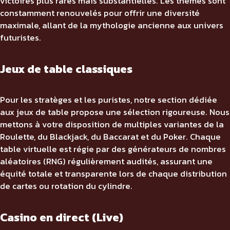
victoires plus rares mais substantielles. Les thèmes sont
constamment renouvelés pour offrir une diversité
maximale, allant de la mythologie ancienne aux univers
futuristes.
Jeux de table classiques
Pour les stratèges et les puristes, notre section dédiée
aux jeux de table propose une sélection rigoureuse. Nous
mettons à votre disposition de multiples variantes de la
Roulette, du Blackjack, du Baccarat et du Poker. Chaque
table virtuelle est régie par des générateurs de nombres
aléatoires (RNG) régulièrement audités, assurant une
équité totale et transparente lors de chaque distribution
de cartes ou rotation du cylindre.
Casino en direct (Live)