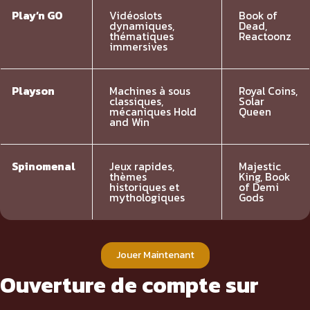
Play’n GO
Vidéoslots
Book of
dynamiques,
Dead,
thématiques
Reactoonz
immersives
Playson
Machines à sous
Royal Coins,
classiques,
Solar
mécaniques Hold
Queen
and Win
Spinomenal
Jeux rapides,
Majestic
thèmes
King, Book
historiques et
of Demi
mythologiques
Gods
Jouer Maintenant
Ouverture de compte sur