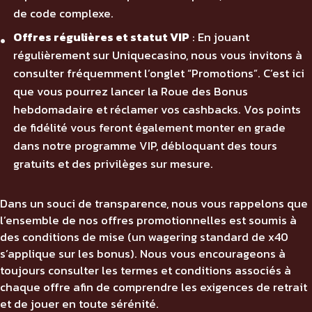
de code complexe.
Offres régulières et statut VIP
: En jouant
régulièrement sur Uniquecasino, nous vous invitons à
consulter fréquemment l’onglet “Promotions”. C’est ici
que vous pourrez lancer la Roue des Bonus
hebdomadaire et réclamer vos cashbacks. Vos points
de fidélité vous feront également monter en grade
dans notre programme VIP, débloquant des tours
gratuits et des privilèges sur mesure.
Dans un souci de transparence, nous vous rappelons que
l’ensemble de nos offres promotionnelles est soumis à
des conditions de mise (un wagering standard de x40
s’applique sur les bonus). Nous vous encourageons à
toujours consulter les termes et conditions associés à
chaque offre afin de comprendre les exigences de retrait
et de jouer en toute sérénité.