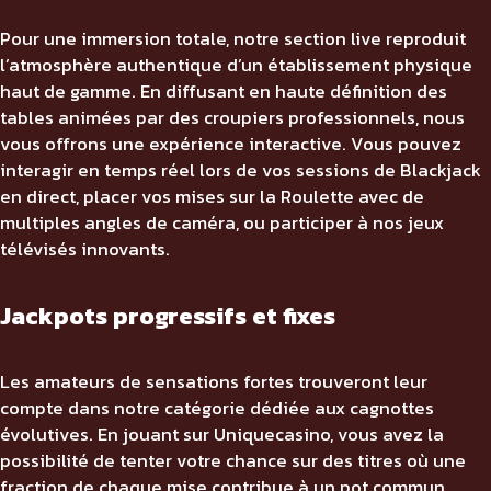
Pour une immersion totale, notre section live reproduit
l’atmosphère authentique d’un établissement physique
haut de gamme. En diffusant en haute définition des
tables animées par des croupiers professionnels, nous
vous offrons une expérience interactive. Vous pouvez
interagir en temps réel lors de vos sessions de Blackjack
en direct, placer vos mises sur la Roulette avec de
multiples angles de caméra, ou participer à nos jeux
télévisés innovants.
Jackpots progressifs et fixes
Les amateurs de sensations fortes trouveront leur
compte dans notre catégorie dédiée aux cagnottes
évolutives. En jouant sur Uniquecasino, vous avez la
possibilité de tenter votre chance sur des titres où une
fraction de chaque mise contribue à un pot commun.