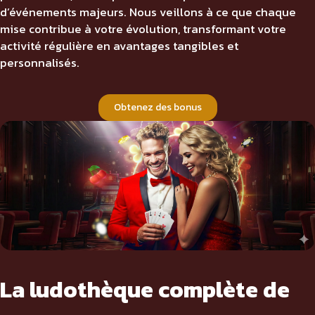
d’événements majeurs. Nous veillons à ce que chaque
mise contribue à votre évolution, transformant votre
activité régulière en avantages tangibles et
personnalisés.
Obtenez des bonus
La ludothèque complète de