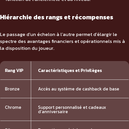
Hiérarchie des rangs et récompenses
Le passage d’un échelon à l’autre permet d’élargir le
spectre des avantages financiers et opérationnels mis à
la disposition du joueur.
Rang VIP
Caractéristiques et Privilèges
Bronze
Accès au système de cashback de base
Chrome
Support personnalisé et cadeaux
d’anniversaire